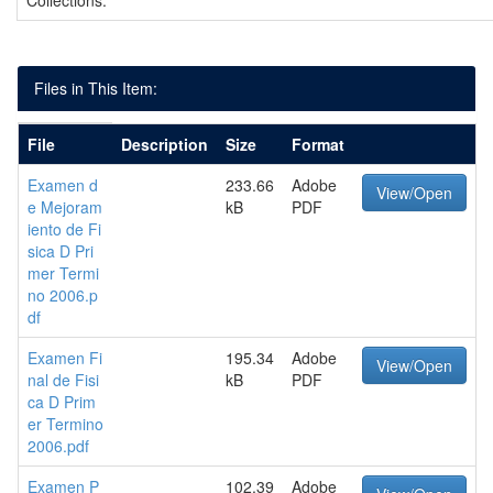
Collections:
Files in This Item:
File
Description
Size
Format
Examen d
233.66
Adobe
View/Open
e Mejoram
kB
PDF
iento de Fi
sica D Pri
mer Termi
no 2006.p
df
Examen Fi
195.34
Adobe
View/Open
nal de Fisi
kB
PDF
ca D Prim
er Termino
2006.pdf
Examen P
102.39
Adobe