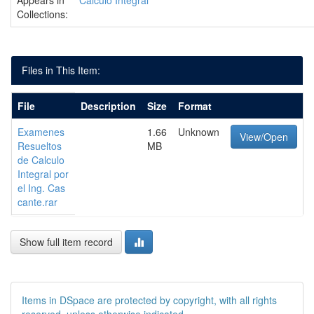
Appears in
Cálculo Integral
Collections:
Files in This Item:
File
Description
Size
Format
Examenes
1.66
Unknown
View/Open
Resueltos
MB
de Calculo
Integral por
el Ing. Cas
cante.rar
Show full item record
Items in DSpace are protected by copyright, with all rights