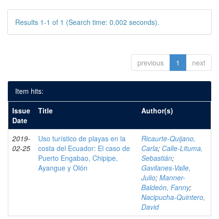
Results 1-1 of 1 (Search time: 0.002 seconds).
previous
1
next
Item hits:
Issue
Title
Author(s)
Date
2019-
Uso turístico de playas en la
Ricaurte-Quijano,
02-25
costa del Ecuador: El caso de
Carla
;
Calle-Lituma,
Puerto Engabao, Chipipe,
Sebastián
;
Ayangue y Olón
Gavilanes-Valle,
Julio
;
Manner-
Baldeón, Fanny
;
Nacipucha-Quintero,
David