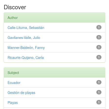
Discover
Author
Calle-Lituma, Sebastián
1
Gavilanes-Valle, Julio
1
Manner-Baldeón, Fanny
1
Ricaurte-Quijano, Carla
1
Subject
Ecuador
1
Gestión de playas
1
Playas
1