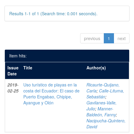
Results 1-1 of 1 (Search time: 0.001 seconds).
previous
1
next
Item hits:
Issue
Title
Author(s)
Date
2019-
Uso turístico de playas en la
Ricaurte-Quijano,
02-25
costa del Ecuador: El caso de
Carla
;
Calle-Lituma,
Puerto Engabao, Chipipe,
Sebastián
;
Ayangue y Olón
Gavilanes-Valle,
Julio
;
Manner-
Baldeón, Fanny
;
Nacipucha-Quintero,
David