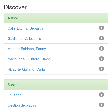
Discover
Author
Calle-Lituma, Sebastián
1
Gavilanes-Valle, Julio
1
Manner-Baldeón, Fanny
1
Nacipucha-Quintero, David
1
Ricaurte-Quijano, Carla
1
Subject
Ecuador
1
Gestión de playas
1