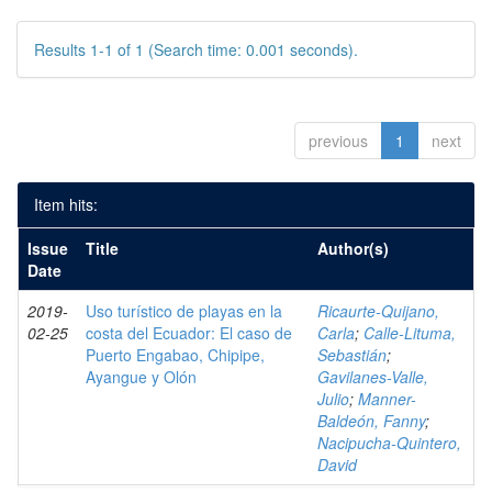
Results 1-1 of 1 (Search time: 0.001 seconds).
previous
1
next
Item hits:
Issue
Title
Author(s)
Date
2019-
Uso turístico de playas en la
Ricaurte-Quijano,
02-25
costa del Ecuador: El caso de
Carla
;
Calle-Lituma,
Puerto Engabao, Chipipe,
Sebastián
;
Ayangue y Olón
Gavilanes-Valle,
Julio
;
Manner-
Baldeón, Fanny
;
Nacipucha-Quintero,
David