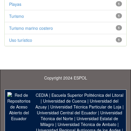
Playas
1
Turismo
1
Turismo marino costero
1
Uso turístico
1
Copyright 2024 ESPOL
CEDIA
|
Escuela Superior Politécnica del Litoral
|
Universidad de Cuenca
|
Universidad del
Azuay
|
Universidad Técnica Particular de Loja
|
Universidad Central del Ecuador
|
Universidad
Técnica del Norte
|
Universidad Estatal de
Milagro
|
Universidad Técnica de Ambato
|
Universidad Regional Autónoma de los Andes
|