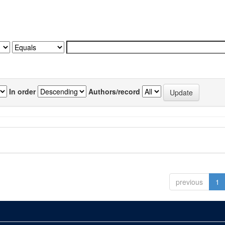
In order
Authors/record
previous
1