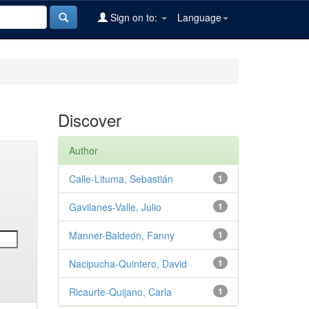
Sign on to:
Language
Discover
Author
Calle-Lituma, Sebastián
1
Gavilanes-Valle, Julio
1
Manner-Baldeón, Fanny
1
Nacipucha-Quintero, David
1
Ricaurte-Quijano, Carla
1