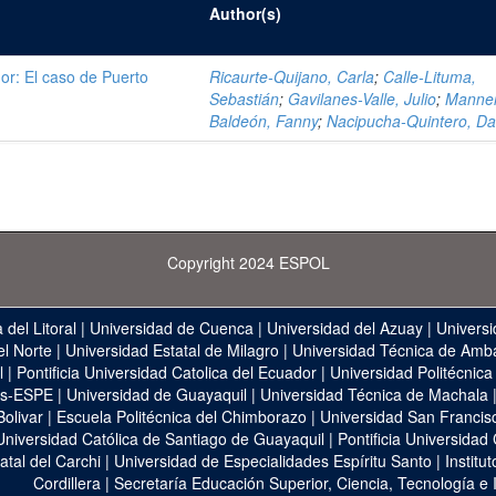
Author(s)
dor: El caso de Puerto
Ricaurte-Quijano, Carla
;
Calle-Lituma,
Sebastián
;
Gavilanes-Valle, Julio
;
Manner
Baldeón, Fanny
;
Nacipucha-Quintero, Da
Copyright 2024 ESPOL
 del Litoral
|
Universidad de Cuenca
|
Universidad del Azuay
|
Universi
el Norte
|
Universidad Estatal de Milagro
|
Universidad Técnica de Amb
l
|
Pontificia Universidad Catolica del Ecuador
|
Universidad Politécnica
as-ESPE
|
Universidad de Guayaquil
|
Universidad Técnica de Machala
Bolivar
|
Escuela Politécnica del Chimborazo
|
Universidad San Francis
Universidad Católica de Santiago de Guayaquil
|
Pontificia Universidad
atal del Carchi
|
Universidad de Especialidades Espíritu Santo
|
Institu
Cordillera
|
Secretaría Educación Superior, Ciencia, Tecnología e