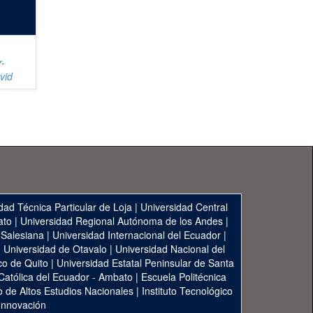
-
vid
dad Técnica Particular de Loja
|
Universidad Central
ato
|
Universidad Regional Autónoma de los Andes
|
 Salesiana
|
Universidad Internacional del Ecuador
|
|
Universidad de Otavalo
|
Universidad Nacional del
co de Quito
|
Universidad Estatal Peninsular de Santa
 Católica del Ecuador - Ambato
|
Escuela Politécnica
to de Altos Estudios Nacionales
|
Instituto Tecnológico
 Innovación