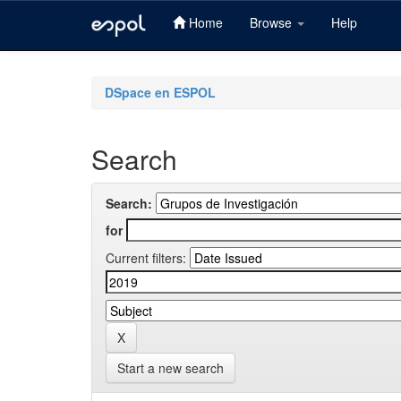
Home
Browse
Help
Skip
navigation
DSpace en ESPOL
Search
Search:
for
Current filters:
Start a new search