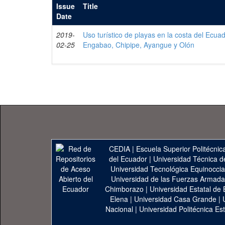
Issue
Title
Date
2019-
Uso turístico de playas en la costa del Ecua
02-25
Engabao, Chipipe, Ayangue y Olón
CEDIA
|
Escuela Superior Politécnica
del Ecuador
|
Universidad Técnica d
Universidad Tecnológica Equinoccia
Universidad de las Fuerzas Armad
Chimborazo
|
Universidad Estatal de 
Elena
|
Universidad Casa Grande
|
Nacional
|
Universidad Politécnica Est