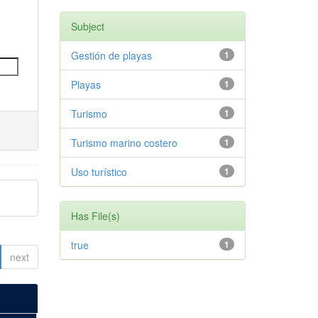
Subject
Gestión de playas
1
Playas
1
Turismo
1
Turismo marino costero
1
Uso turístico
1
Has File(s)
true
1
next