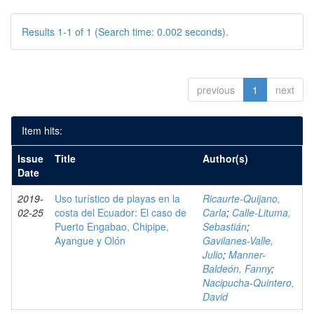
Results 1-1 of 1 (Search time: 0.002 seconds).
previous
1
next
Item hits:
Issue
Title
Author(s)
Date
2019-
Uso turístico de playas en la
Ricaurte-Quijano,
02-25
costa del Ecuador: El caso de
Carla
;
Calle-Lituma,
Puerto Engabao, Chipipe,
Sebastián
;
Ayangue y Olón
Gavilanes-Valle,
Julio
;
Manner-
Baldeón, Fanny
;
Nacipucha-Quintero,
David