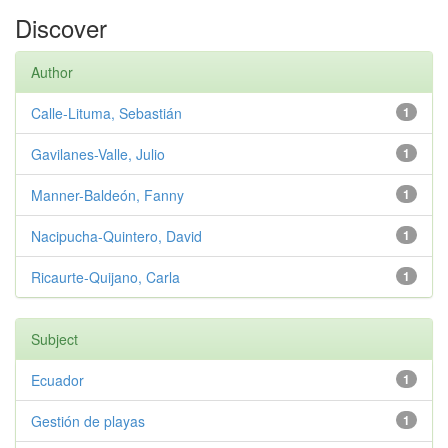
Discover
Author
Calle-Lituma, Sebastián
1
Gavilanes-Valle, Julio
1
Manner-Baldeón, Fanny
1
Nacipucha-Quintero, David
1
Ricaurte-Quijano, Carla
1
Subject
Ecuador
1
Gestión de playas
1