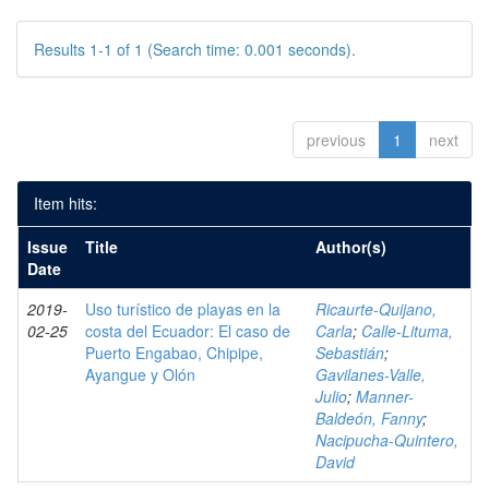
Results 1-1 of 1 (Search time: 0.001 seconds).
previous
1
next
Item hits:
Issue
Title
Author(s)
Date
2019-
Uso turístico de playas en la
Ricaurte-Quijano,
02-25
costa del Ecuador: El caso de
Carla
;
Calle-Lituma,
Puerto Engabao, Chipipe,
Sebastián
;
Ayangue y Olón
Gavilanes-Valle,
Julio
;
Manner-
Baldeón, Fanny
;
Nacipucha-Quintero,
David