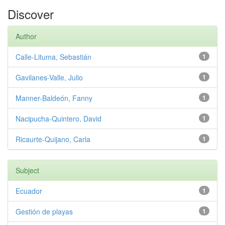
Discover
Author
Calle-Lituma, Sebastián
1
Gavilanes-Valle, Julio
1
Manner-Baldeón, Fanny
1
Nacipucha-Quintero, David
1
Ricaurte-Quijano, Carla
1
Subject
Ecuador
1
Gestión de playas
1