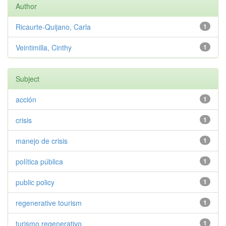
Author
Ricaurte-Quijano, Carla
1
Veintimilla, Cinthy
1
Subject
acción
1
crisis
1
manejo de crisis
1
política pública
1
public policy
1
regenerative tourism
1
turismo regenerativo
1