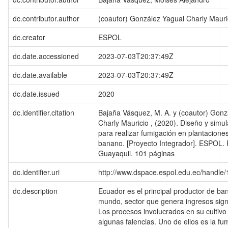
dc.contributor.author
(coautor) González Yagual Charly Mauri
dc.creator
ESPOL
dc.date.accessioned
2023-07-03T20:37:49Z
dc.date.available
2023-07-03T20:37:49Z
dc.date.issued
2020
dc.identifier.citation
Bajaña Vásquez, M. A. y (coautor) Gonz
Charly Mauricio , (2020). Diseño y simu
para realizar fumigación en plantacione
banano. [Proyecto Integrador]. ESPOL.
Guayaquil. 101 páginas
dc.identifier.uri
http://www.dspace.espol.edu.ec/handl
dc.description
Ecuador es el principal productor de ba
mundo, sector que genera ingresos signif
Los procesos involucrados en su cultivo
algunas falencias. Uno de ellos es la fu