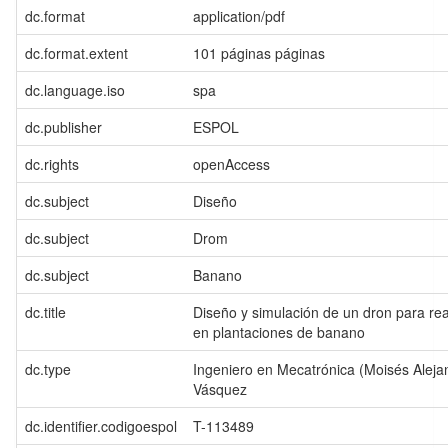
dc.format
application/pdf
dc.format.extent
101 páginas páginas
dc.language.iso
spa
dc.publisher
ESPOL
dc.rights
openAccess
dc.subject
Diseño
dc.subject
Drom
dc.subject
Banano
dc.title
Diseño y simulación de un dron para rea
en plantaciones de banano
dc.type
Ingeniero en Mecatrónica (Moisés Aleja
Vásquez
dc.identifier.codigoespol
T-113489