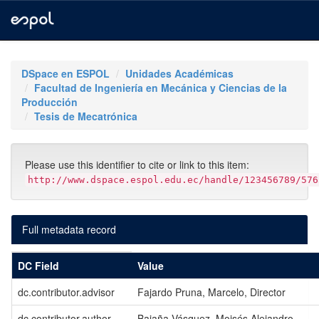
Skip
navigation
DSpace en ESPOL
Unidades Académicas
Facultad de Ingeniería en Mecánica y Ciencias de la
Producción
Tesis de Mecatrónica
Please use this identifier to cite or link to this item:
http://www.dspace.espol.edu.ec/handle/123456789/576
Full metadata record
DC Field
Value
dc.contributor.advisor
Fajardo Pruna, Marcelo, Director
dc.contributor.author
Bajaña Vásquez, Moisés Alejandro