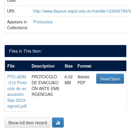
Date:
URI:
http://www.dspace.espol.edu.ec/handle/123456789/
Appears in
Protocolos
Collections:
Files in This Item:
File
Description
Size
Format
PTO-ADM
PROTOCOLO
6.02
Adobe
View/Open
-012 Proto
DE EVACUACI
MB
PDF
colo de ev
ÓN ANTE EME
acuación
RGENCIAS
Sep 2023-
signed.pdf
Show full item record