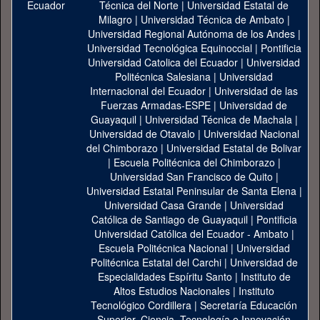
Técnica del Norte
|
Universidad Estatal de
Milagro
|
Universidad Técnica de Ambato
|
Universidad Regional Autónoma de los Andes
|
Universidad Tecnológica Equinoccial
|
Pontificia
Universidad Catolica del Ecuador
|
Universidad
Politécnica Salesiana
|
Universidad
Internacional del Ecuador
|
Universidad de las
Fuerzas Armadas-ESPE
|
Universidad de
Guayaquil
|
Universidad Técnica de Machala
|
Universidad de Otavalo
|
Universidad Nacional
del Chimborazo
|
Universidad Estatal de Bolivar
|
Escuela Politécnica del Chimborazo
|
Universidad San Francisco de Quito
|
Universidad Estatal Peninsular de Santa Elena
|
Universidad Casa Grande
|
Universidad
Católica de Santiago de Guayaquil
|
Pontificia
Universidad Católica del Ecuador - Ambato
|
Escuela Politécnica Nacional
|
Universidad
Politécnica Estatal del Carchi
|
Universidad de
Especialidades Espíritu Santo
|
Instituto de
Altos Estudios Nacionales
|
Instituto
Tecnológico Cordillera
|
Secretaría Educación
Superior, Ciencia, Tecnología e Innovación