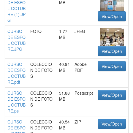
DE ESPO
MB
L OCTUB
RE (1).JP
View/Open
G
CURSO
FOTO
1.77
JPEG
DE ESPO
MB
L OCTUB
RE.JPG
View/Open
CURSO
COLECCIO
40.94
Adobe
View/Open
DE ESPO
N DE FOTO
MB
PDF
L OCTUB
S
RE.pdf
CURSO
COLECCIO
51.88
Postscript
View/Open
DE ESPO
N DE FOTO
MB
L OCTUB
S
RE.ps
CURSO
COLECCIO
40.54
ZIP
View/Open
DE ESPO
N DE FOTO
MB