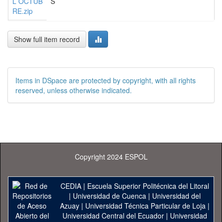
L OCTUB
S
RE.zip
Show full item record
Items in DSpace are protected by copyright, with all rights
reserved, unless otherwise indicated.
Copyright 2024 ESPOL
CEDIA
|
Escuela Superior Politécnica del Litoral
|
Universidad de Cuenca
|
Universidad del
Azuay
|
Universidad Técnica Particular de Loja
|
Universidad Central del Ecuador
|
Universidad