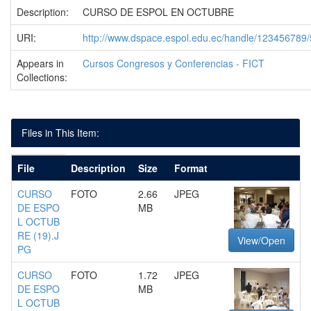
Description:
CURSO DE ESPOL EN OCTUBRE
URI:
http://www.dspace.espol.edu.ec/handle/123456789
Appears in
Cursos Congresos y Conferencias - FICT
Collections:
Files in This Item:
File
Description
Size
Format
CURSO
FOTO
2.66
JPEG
DE ESPO
MB
L OCTUB
RE (19).J
View/Open
PG
CURSO
FOTO
1.72
JPEG
DE ESPO
MB
L OCTUB