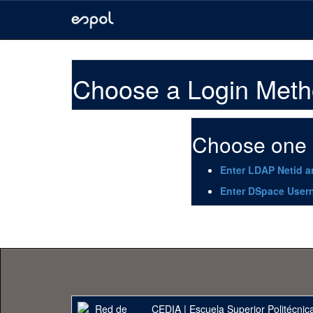
Skip
navigation
Choose a Login Met
Choose one o
Enter LDAP Netid 
Enter DSpace User
CEDIA
|
Escuela Superior Politécnica