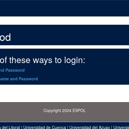
hod
f these ways to login:
and Password
name and Password
Copyright 2024 ESPOL
 del Litoral
|
Universidad de Cuenca
|
Universidad del Azuay
|
Universi