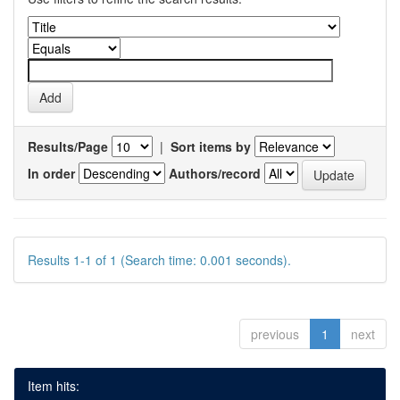
Results/Page
|
Sort items by
In order
Authors/record
Results 1-1 of 1 (Search time: 0.001 seconds).
previous
1
next
Item hits: