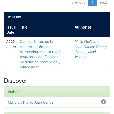
previous
1
next
Item hits:
Issue
Title
Author(s)
Date
2009-
Características de la
Mullo Guilindro,
07-29
contaminación por
Juan Carlos
;
Chang
hidrocarburos en la región
Gómez, José
amazónica del Ecuador.
Vicente
medidas de prevención y
remediación
Discover
Author
Mullo Guilindro, Juan Carlos
1