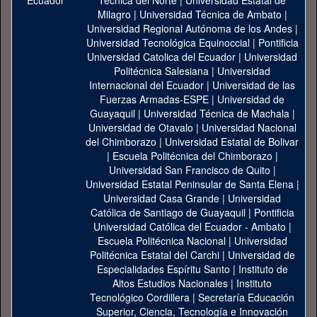
Técnica del Norte
|
Universidad Estatal de
Milagro
|
Universidad Técnica de Ambato
|
Universidad Regional Autónoma de los Andes
|
Universidad Tecnológica Equinoccial
|
Pontificia
Universidad Catolica del Ecuador
|
Universidad
Politécnica Salesiana
|
Universidad
Internacional del Ecuador
|
Universidad de las
Fuerzas Armadas-ESPE
|
Universidad de
Guayaquil
|
Universidad Técnica de Machala
|
Universidad de Otavalo
|
Universidad Nacional
del Chimborazo
|
Universidad Estatal de Bolivar
|
Escuela Politécnica del Chimborazo
|
Universidad San Francisco de Quito
|
Universidad Estatal Peninsular de Santa Elena
|
Universidad Casa Grande
|
Universidad
Católica de Santiago de Guayaquil
|
Pontificia
Universidad Católica del Ecuador - Ambato
|
Escuela Politécnica Nacional
|
Universidad
Politécnica Estatal del Carchi
|
Universidad de
Especialidades Espíritu Santo
|
Instituto de
Altos Estudios Nacionales
|
Instituto
Tecnológico Cordillera
|
Secretaría Educación
Superior, Ciencia, Tecnología e Innovación