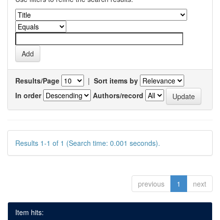
Results/Page
|
Sort items by
In order
Authors/record
Results 1-1 of 1 (Search time: 0.001 seconds).
previous
1
next
Item hits: