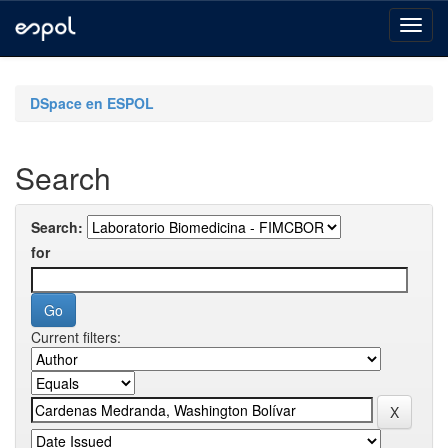
Skip
navigation
DSpace en ESPOL
Search
Search:
for
Current filters: