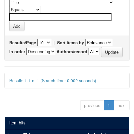
Results/Page
|
Sort items by
In order
Authors/record
Results 1-1 of 1 (Search time: 0.002 seconds).
previous
1
next
Item hits: