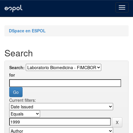
Skip
navigation
DSpace en ESPOL
Search
Search:
for
Current filters: