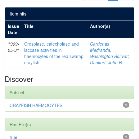
Item hits:
Issue
Title
Author(s)
Date
1999-
Cresolase, catecholase and
Cardenas
05-31
laccase activities in
Medranda,
haemocytes of the red swamp
Washington Bolívar
;
crayfish
Dankert, John R.
Discover
Subject
CRAYFISH HAEMOCYTES
1
Has File(s)
true
1