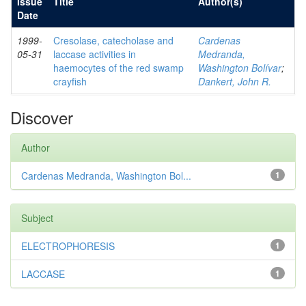
Issue
Title
Author(s)
Date
1999-
Cresolase, catecholase and
Cardenas
05-31
laccase activities in
Medranda,
haemocytes of the red swamp
Washington Bolívar
;
crayfish
Dankert, John R.
Discover
Author
Cardenas Medranda, Washington Bol...
1
Subject
ELECTROPHORESIS
1
LACCASE
1