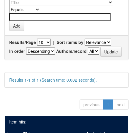
Results/Page
|
Sort items by
In order
Authors/record
Results 1-1 of 1 (Search time: 0.002 seconds).
previous
1
next
Item hits: