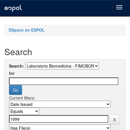
Skip
navigation
DSpace en ESPOL
Search
Search:
for
Current filters: