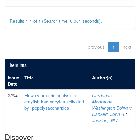
Results 1-1 of 1 (Search time: 0.001 seconds).
previous
1
next
Item hits:
Issue
Title
Author(s)
Date
2004
Flow cytometric analysis of
Cardenas
crayfish haemocytes activated
Medranda,
by lipopolysaccharides
Washington Bolívar
;
Dankert, John R.
;
Jenkins, Jill A.
Discover