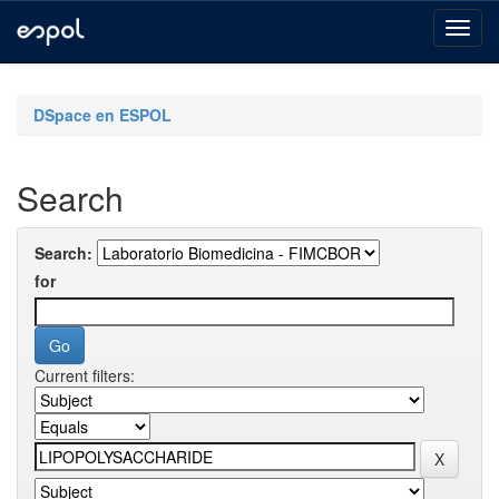
Skip
navigation
DSpace en ESPOL
Search
Search:
for
Current filters: