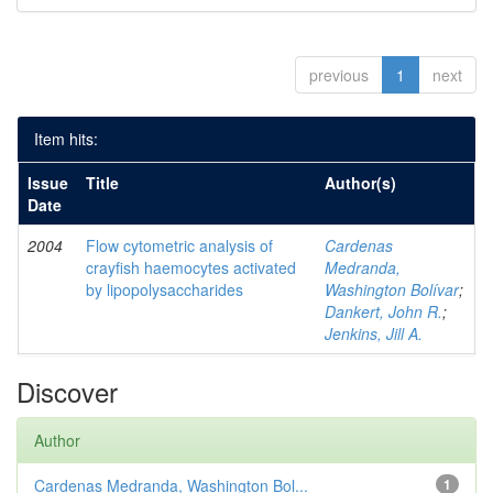
previous
1
next
Item hits:
Issue
Title
Author(s)
Date
2004
Flow cytometric analysis of
Cardenas
crayfish haemocytes activated
Medranda,
by lipopolysaccharides
Washington Bolívar
;
Dankert, John R.
;
Jenkins, Jill A.
Discover
Author
Cardenas Medranda, Washington Bol...
1