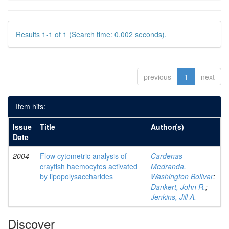
Results 1-1 of 1 (Search time: 0.002 seconds).
previous
1
next
Item hits:
Issue
Title
Author(s)
Date
2004
Flow cytometric analysis of
Cardenas
crayfish haemocytes activated
Medranda,
by lipopolysaccharides
Washington Bolívar
;
Dankert, John R.
;
Jenkins, Jill A.
Discover