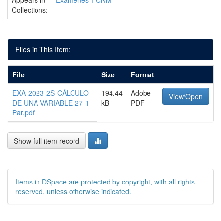
Appears in
Exámenes-FCNM
Collections:
Files in This Item:
File
Size
Format
EXA-2023-2S-CÁLCULO
194.44
Adobe
View/Open
DE UNA VARIABLE-27-1
kB
PDF
Par.pdf
Show full item record
Items in DSpace are protected by copyright, with all rights
reserved, unless otherwise indicated.