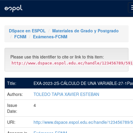
Skip
navigation
DSpace en ESPOL
Materiales de Grado y Postgrado
FCNM
Exámenes-FCNM
Please use this identifier to cite or link to this item:
http://www.dspace.espol.edu.ec/handle/123456789/591
Title:
EXA-2023-2S-CÁLCULO DE UNA VARIABLE-27-1Par
Authors:
TOLEDO TAPIA XAVIER ESTEBAN
Issue
4
Date:
URI:
http://www.dspace.espol.edu.ec/handle/123456789/