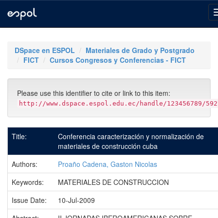
Skip
navigation
DSpace en ESPOL
Materiales de Grado y Postgrado
FICT
Cursos Congresos y Conferencias - FICT
Please use this identifier to cite or link to this item:
http://www.dspace.espol.edu.ec/handle/123456789/592
Title:
Conferencia caracterización y normalización de
materiales de construcción cuba
Authors:
Proaño Cadena, Gaston Nicolas
Keywords:
MATERIALES DE CONSTRUCCION
Issue Date:
10-Jul-2009