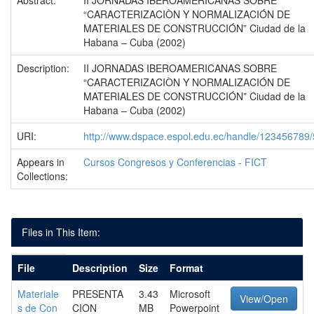
Abstract:
II JORNADAS IBEROAMERICANAS SOBRE
“CARACTERIZACIÒN Y NORMALIZACIÓN DE
MATERIALES DE CONSTRUCCIÓN” Ciudad de la
Habana – Cuba (2002)
Description:
II JORNADAS IBEROAMERICANAS SOBRE
“CARACTERIZACIÒN Y NORMALIZACIÓN DE
MATERIALES DE CONSTRUCCIÓN” Ciudad de la
Habana – Cuba (2002)
URI:
http://www.dspace.espol.edu.ec/handle/123456789
Appears in
Cursos Congresos y Conferencias - FICT
Collections:
Files in This Item:
File
Description
Size
Format
Materiale
PRESENTA
3.43
Microsoft
View/Open
s de Con
CION
MB
Powerpoint