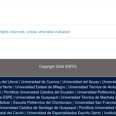
rights reserved, unless otherwise indicated.
Copyright 2024 ESPOL
 del Litoral
|
Universidad de Cuenca
|
Universidad del Azuay
|
Universi
el Norte
|
Universidad Estatal de Milagro
|
Universidad Técnica de Amb
l
|
Pontificia Universidad Catolica del Ecuador
|
Universidad Politécnica
as-ESPE
|
Universidad de Guayaquil
|
Universidad Técnica de Machala
Bolivar
|
Escuela Politécnica del Chimborazo
|
Universidad San Francis
Universidad Católica de Santiago de Guayaquil
|
Pontificia Universidad
atal del Carchi
|
Universidad de Especialidades Espíritu Santo
|
Institu