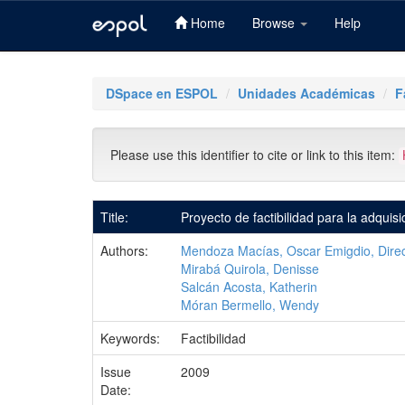
Home
Browse
Help
Skip
navigation
DSpace en ESPOL
Unidades Académicas
F
Please use this identifier to cite or link to this item:
Title:
Proyecto de factibilidad para la adquis
Authors:
Mendoza Macías, Oscar Emigdio, Direc
Mirabá Quirola, Denisse
Salcán Acosta, Katherin
Móran Bermello, Wendy
Keywords:
Factibilidad
Issue
2009
Date: