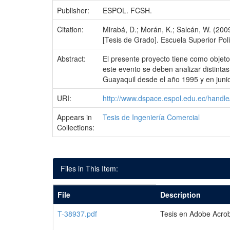
Publisher:
ESPOL. FCSH.
Citation:
Mirabá, D.; Morán, K.; Salcán, W. (2009
[Tesis de Grado]. Escuela Superior Polit
Abstract:
El presente proyecto tiene como objeto 
este evento se deben analizar distint
Guayaquil desde el año 1995 y en junio
URI:
http://www.dspace.espol.edu.ec/hand
Appears in
Tesis de Ingeniería Comercial
Collections:
Files in This Item:
File
Description
T-38937.pdf
Tesis en Adobe Acro