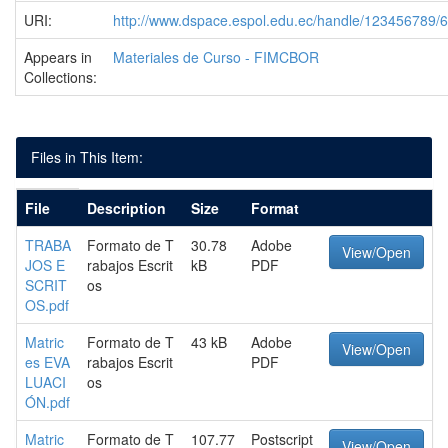
URI:
http://www.dspace.espol.edu.ec/handle/123456789/
Appears in
Materiales de Curso - FIMCBOR
Collections:
Files in This Item:
File
Description
Size
Format
TRABA
Formato de T
30.78
Adobe
View/Open
JOS E
rabajos Escrit
kB
PDF
SCRIT
os
OS.pdf
Matric
Formato de T
43 kB
Adobe
View/Open
es EVA
rabajos Escrit
PDF
LUACI
os
ÓN.pdf
Matric
Formato de T
107.77
Postscript
View/Open