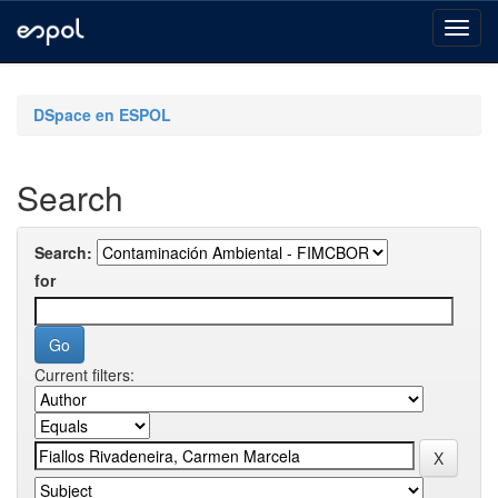
Skip
navigation
DSpace en ESPOL
Search
Search:
for
Current filters: