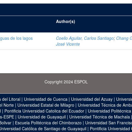
Author(s)
aguas de los lagos
Coello Aguilar, Carlos Santiago
;
Chang 
José Vicente
Copyright 2024 ESPOL
 del Litoral
|
Universidad de Cuenca
|
Universidad del Azuay
|
Universi
el Norte
|
Universidad Estatal de Milagro
|
Universidad Técnica de Amb
l
|
Pontificia Universidad Catolica del Ecuador
|
Universidad Politécnica
as-ESPE
|
Universidad de Guayaquil
|
Universidad Técnica de Machala
Bolivar
|
Escuela Politécnica del Chimborazo
|
Universidad San Francis
Universidad Católica de Santiago de Guayaquil
|
Pontificia Universidad