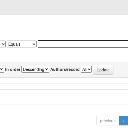
In order
Authors/record
previous
1