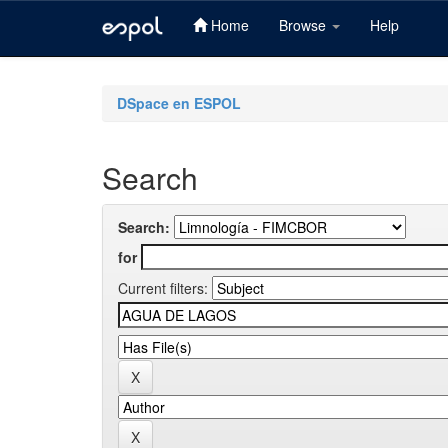
Home
Browse
Help
Skip
navigation
DSpace en ESPOL
Search
Search:
for
Current filters: