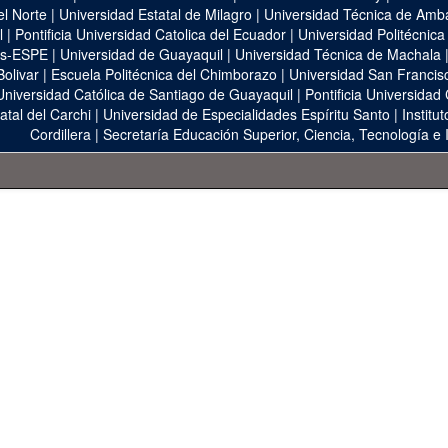
el Norte
|
Universidad Estatal de Milagro
|
Universidad Técnica de Amb
l
|
Pontificia Universidad Catolica del Ecuador
|
Universidad Politécnica
as-ESPE
|
Universidad de Guayaquil
|
Universidad Técnica de Machala
Bolivar
|
Escuela Politécnica del Chimborazo
|
Universidad San Francis
Universidad Católica de Santiago de Guayaquil
|
Pontificia Universidad
atal del Carchi
|
Universidad de Especialidades Espíritu Santo
|
Institu
Cordillera
|
Secretaría Educación Superior, Ciencia, Tecnología e