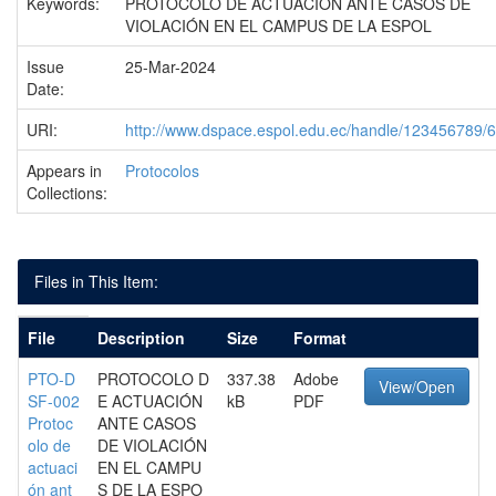
Keywords:
PROTOCOLO DE ACTUACIÓN ANTE CASOS DE
VIOLACIÓN EN EL CAMPUS DE LA ESPOL
Issue
25-Mar-2024
Date:
URI:
http://www.dspace.espol.edu.ec/handle/123456789/
Appears in
Protocolos
Collections:
Files in This Item:
File
Description
Size
Format
PTO-D
PROTOCOLO D
337.38
Adobe
View/Open
SF-002
E ACTUACIÓN
kB
PDF
Protoc
ANTE CASOS
olo de
DE VIOLACIÓN
actuaci
EN EL CAMPU
ón ant
S DE LA ESPO