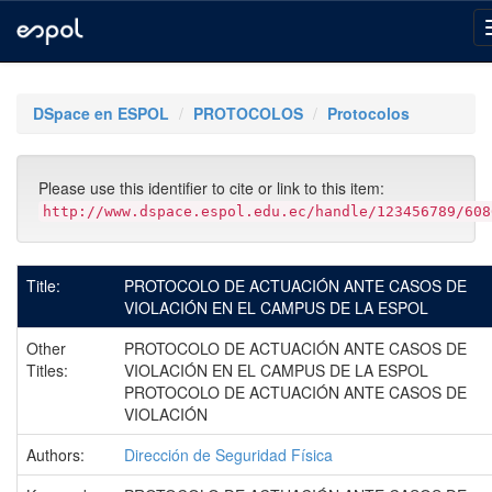
Skip
navigation
DSpace en ESPOL
PROTOCOLOS
Protocolos
Please use this identifier to cite or link to this item:
http://www.dspace.espol.edu.ec/handle/123456789/608
Title:
PROTOCOLO DE ACTUACIÓN ANTE CASOS DE
VIOLACIÓN EN EL CAMPUS DE LA ESPOL
Other
PROTOCOLO DE ACTUACIÓN ANTE CASOS DE
Titles:
VIOLACIÓN EN EL CAMPUS DE LA ESPOL
PROTOCOLO DE ACTUACIÓN ANTE CASOS DE
VIOLACIÓN
Authors:
Dirección de Seguridad Física