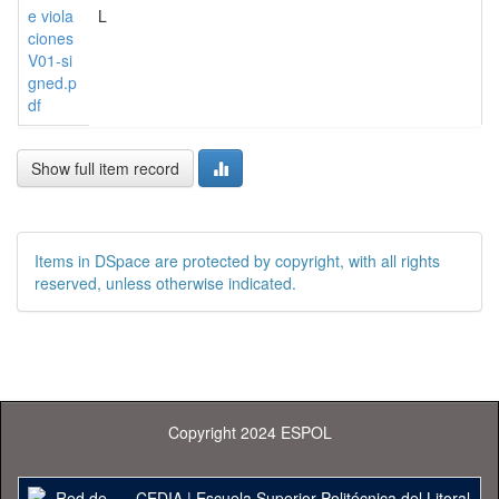
e viola
L
ciones
V01-si
gned.p
df
Show full item record
Items in DSpace are protected by copyright, with all rights
reserved, unless otherwise indicated.
Copyright 2024 ESPOL
CEDIA
|
Escuela Superior Politécnica del Litoral