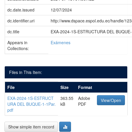
dc.date.issued
12/07/2024
dc.identifier.uri
http://www.dspace.espol.edu.ec/handle/1
dc.title
EXA-2024-1S-ESTRUCTURA DEL BUQUE-1
Appears in
Exámenes
Collections:
Files in This Item:
File
Size
Format
EXA-2024-1S-ESTRUCT
363.55
Adobe
View/Open
URA DEL BUQUE-1-1Par.
kB
PDF
pdf
Show simple item record