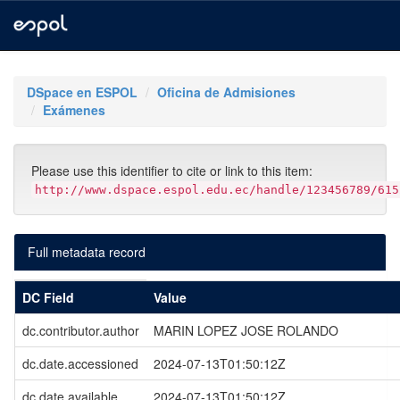
Skip
navigation
DSpace en ESPOL
Oficina de Admisiones
Exámenes
Please use this identifier to cite or link to this item:
http://www.dspace.espol.edu.ec/handle/123456789/615
Full metadata record
DC Field
Value
dc.contributor.author
MARIN LOPEZ JOSE ROLANDO
dc.date.accessioned
2024-07-13T01:50:12Z
dc.date.available
2024-07-13T01:50:12Z