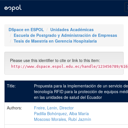
Skip
navigation
DSpace en ESPOL
Unidades Académicas
Escuela de Postgrado y Administración de Empresas
Tesis de Maestría en Gerencia Hospitalaria
Please use this identifier to cite or link to this item:
http://www.dspace.espol.edu.ec/handle/123456789/616
Title:
Propuesta para la implementación de un servicio de
tecnología RFID para la protección de equipos méd
en las unidades de salud del Ecuador
Authors:
Freire, Lenin, Director
Padilla Bohórquez, Alba María
Moscoso Morales, Rubí Jazmín