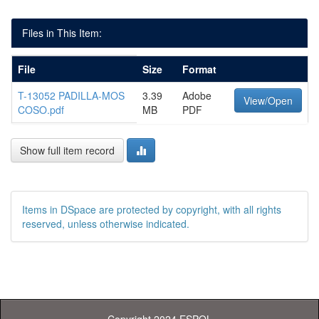
Files in This Item:
File
Size
Format
T-13052 PADILLA-MOS
3.39
Adobe
View/Open
COSO.pdf
MB
PDF
Show full item record
Items in DSpace are protected by copyright, with all rights
reserved, unless otherwise indicated.