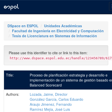
Skip
navigation
DSpace en ESPOL
Unidades Académicas
Facultad de Ingeniería en Electricidad y Computación
Tesis de Licenciatura en Sistemas de Información
Please use this identifier to cite or link to this item:
http://www.dspace.espol.edu.ec/handle/123456789/617
Title:
Proceso de planificación estrategia y desarrollo e
implementación de un sistema de gestión basado en
Balanced Scorecard
Authors:
Lozada, Jaime, Director
González García, Carlos Eduardo
Araujo Jimenez, Fernando
Ramírez Mejía, José Luis