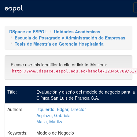
Skip
navigation
DSpace en ESPOL
Unidades Académicas
Escuela de Postgrado y Administración de Empresas
Tesis de Maestría en Gerencia Hospitalaria
Please use this identifier to cite or link to this item:
http://www.dspace.espol.edu.ec/handle/123456789/617
Title:
Evaluación y diseño del modelo de negocio para la
Clínica San Luis de Francia C.A.
Authors:
Izquierdo, Edgar, Director
Aspiazu, Gabriela
Malla, Maritza
Keywords:
Modelo de Negocio