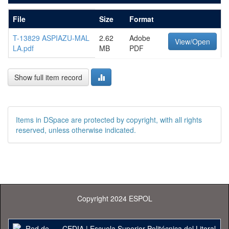
File
Size
Format
T-13829 ASPIAZU-MAL
2.62
Adobe
View/Open
LA.pdf
MB
PDF
Show full item record
Items in DSpace are protected by copyright, with all rights
reserved, unless otherwise indicated.
Copyright 2024 ESPOL
CEDIA
|
Escuela Superior Politécnica del Litoral