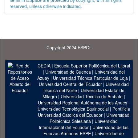
Items in DSpace are protected by copyright, with all rights
reserved, unless otherwise indicated.
Copyright 2024 ESPOL
CEDIA
|
Escuela Superior Politécnica del Litoral
|
Universidad de Cuenca
|
Universidad del
Azuay
|
Universidad Técnica Particular de Loja
|
Universidad Central del Ecuador
|
Universidad
Técnica del Norte
|
Universidad Estatal de
Milagro
|
Universidad Técnica de Ambato
|
Universidad Regional Autónoma de los Andes
|
Universidad Tecnológica Equinoccial
|
Pontificia
Universidad Catolica del Ecuador
|
Universidad
Politécnica Salesiana
|
Universidad
Internacional del Ecuador
|
Universidad de las
Fuerzas Armadas-ESPE
|
Universidad de