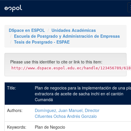
Skip
navigation
DSpace en ESPOL
Unidades Académicas
Escuela de Postgrado y Administración de Empresas
Tesis de Postgrado - ESPAE
Please use this identifier to cite or link to this item:
http://www.dspace.espol.edu.ec/handle/123456789/618
Title:
Plan de negocios para la implementación de una pl
extractora de aceite de sacha inchi en el cantón
Cumandá
Authors:
Domínguez, Juan Manuel, Director
Cifuentes Ochoa Andrés Gonzalo
Keywords:
Plan de Negocio