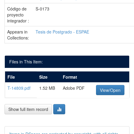
Código de
S-0173
proyecto
integrador :
Appears in
Tesis de Postgrado - ESPAE
Collections:
Files in This Item:
File
Size
Format
T-14809.pdf
1.52 MB
Adobe PDF
View/Open
Show full item record