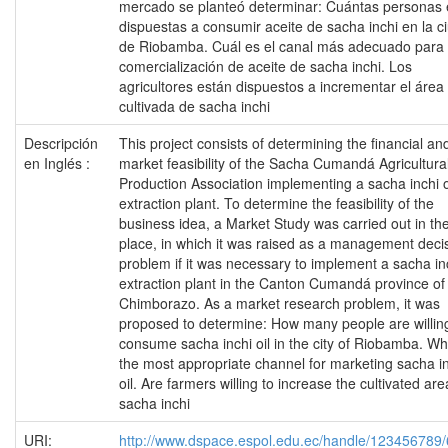
mercado se planteó determinar: Cuántas personas 
dispuestas a consumir aceite de sacha inchi en la c
de Riobamba. Cuál es el canal más adecuado para 
comercialización de aceite de sacha inchi. Los
agricultores están dispuestos a incrementar el área
cultivada de sacha inchi
Descripción
This project consists of determining the financial an
en Inglés :
market feasibility of the Sacha Cumandá Agricultura
Production Association implementing a sacha inchi o
extraction plant. To determine the feasibility of the
business idea, a Market Study was carried out in the 
place, in which it was raised as a management deci
problem if it was necessary to implement a sacha inc
extraction plant in the Canton Cumandá province of
Chimborazo. As a market research problem, it was
proposed to determine: How many people are willin
consume sacha inchi oil in the city of Riobamba. Wh
the most appropriate channel for marketing sacha i
oil. Are farmers willing to increase the cultivated are
sacha inchi
URI:
http://www.dspace.espol.edu.ec/handle/123456789