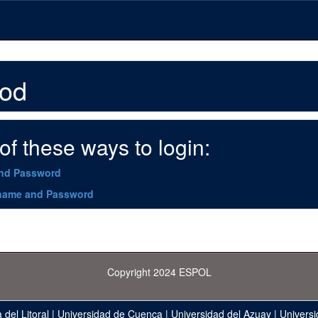
hod
f these ways to login:
and Password
name and Password
Copyright 2024 ESPOL
 del Litoral
|
Universidad de Cuenca
|
Universidad del Azuay
|
Universi