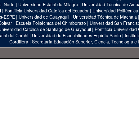
el Norte
|
Universidad Estatal de Milagro
|
Universidad Técnica de Amb
l
|
Pontificia Universidad Catolica del Ecuador
|
Universidad Politécnica
as-ESPE
|
Universidad de Guayaquil
|
Universidad Técnica de Machala
Bolivar
|
Escuela Politécnica del Chimborazo
|
Universidad San Francis
Universidad Católica de Santiago de Guayaquil
|
Pontificia Universidad
atal del Carchi
|
Universidad de Especialidades Espíritu Santo
|
Institu
Cordillera
|
Secretaría Educación Superior, Ciencia, Tecnología e