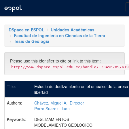
Skip
navigation
DSpace en ESPOL
Unidades Académicas
Facultad de Ingeniería en Ciencias de la Tierra
Tesis de Geología
Please use this identifier to cite or link to this item:
http://www.dspace.espol.edu.ec/handle/123456789/619
Title:
Estudio de deslizamiento en el embalse de la presa
libertad
Authors:
Chávez, Miguel A., Director
Parra Suarez, Juan
Keywords:
DESLIZAMIENTOS
MODELAMIENTO GEOLOGICO