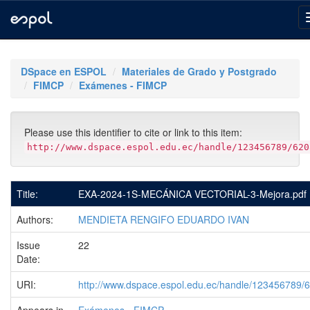
Skip
navigation
DSpace en ESPOL
Materiales de Grado y Postgrado
FIMCP
Exámenes - FIMCP
Please use this identifier to cite or link to this item:
http://www.dspace.espol.edu.ec/handle/123456789/620
Title:
EXA-2024-1S-MECÁNICA VECTORIAL-3-Mejora.pdf
Authors:
MENDIETA RENGIFO EDUARDO IVAN
Issue
22
Date:
URI:
http://www.dspace.espol.edu.ec/handle/123456789/