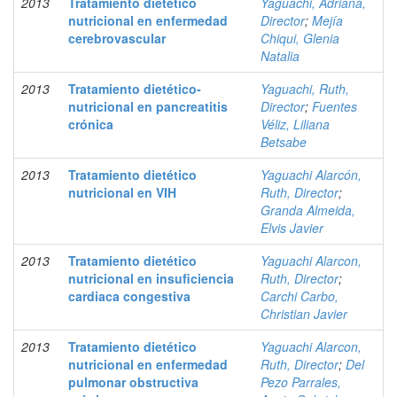
2013
Tratamiento dietético
Yaguachi, Adriana,
nutricional en enfermedad
Director
;
Mejía
cerebrovascular
Chiqui, Glenia
Natalia
2013
Tratamiento dietético-
Yaguachi, Ruth,
nutricional en pancreatitis
Director
;
Fuentes
crónica
Véliz, Liliana
Betsabe
2013
Tratamiento dietético
Yaguachi Alarcón,
nutricional en VIH
Ruth, Director
;
Granda Almeida,
Elvis Javier
2013
Tratamiento dietético
Yaguachi Alarcon,
nutricional en insuficiencia
Ruth, Director
;
cardiaca congestiva
Carchi Carbo,
Christian Javier
2013
Tratamiento dietético
Yaguachi Alarcon,
nutricional en enfermedad
Ruth, Director
;
Del
pulmonar obstructiva
Pezo Parrales,