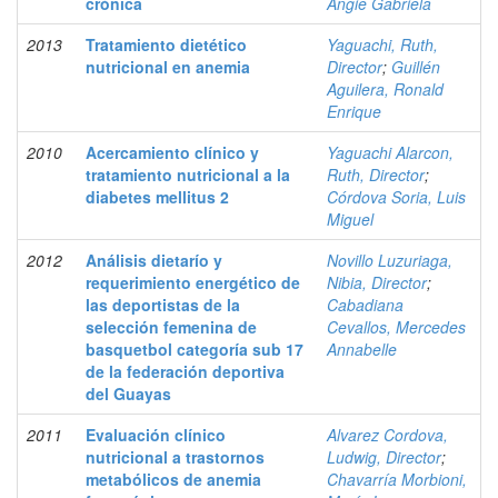
crónica
Angie Gabriela
2013
Tratamiento dietético
Yaguachi, Ruth,
nutricional en anemia
Director
;
Guillén
Aguilera, Ronald
Enrique
2010
Acercamiento clínico y
Yaguachi Alarcon,
tratamiento nutricional a la
Ruth, Director
;
diabetes mellitus 2
Córdova Soria, Luis
Miguel
2012
Análisis dietarío y
Novillo Luzuriaga,
requerimiento energético de
Nibia, Director
;
las deportistas de la
Cabadiana
selección femenina de
Cevallos, Mercedes
basquetbol categoría sub 17
Annabelle
de la federación deportiva
del Guayas
2011
Evaluación clínico
Alvarez Cordova,
nutricional a trastornos
Ludwig, Director
;
metabólicos de anemia
Chavarría Morbioni,