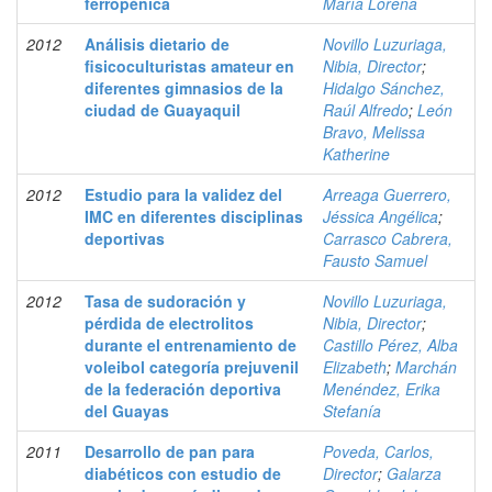
ferropénica
María Lorena
2012
Análisis dietario de
Novillo Luzuriaga,
fisicoculturistas amateur en
Nibia, Director
;
diferentes gimnasios de la
Hidalgo Sánchez,
ciudad de Guayaquil
Raúl Alfredo
;
León
Bravo, Melissa
Katherine
2012
Estudio para la validez del
Arreaga Guerrero,
IMC en diferentes disciplinas
Jéssica Angélica
;
deportivas
Carrasco Cabrera,
Fausto Samuel
2012
Tasa de sudoración y
Novillo Luzuriaga,
pérdida de electrolitos
Nibia, Director
;
durante el entrenamiento de
Castillo Pérez, Alba
voleibol categoría prejuvenil
Elizabeth
;
Marchán
de la federación deportiva
Menéndez, Erika
del Guayas
Stefanía
2011
Desarrollo de pan para
Poveda, Carlos,
diabéticos con estudio de
Director
;
Galarza