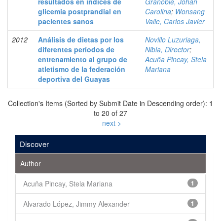
resultados en índices de
Granoble, Johan
glicemia postprandial en
Carolina
;
Wonsang
pacientes sanos
Valle, Carlos Javier
2012
Análisis de dietas por los
Novillo Luzuriaga,
diferentes períodos de
Nibia, Director
;
entrenamiento al grupo de
Acuña Pincay, Stela
atletismo de la federación
Mariana
deportiva del Guayas
Collection's Items (Sorted by Submit Date in Descending order): 1
to 20 of 27
next >
Discover
Author
Acuña Pincay, Stela Mariana
1
Alvarado López, Jimmy Alexander
1