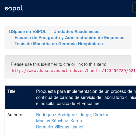
Skip
navigation
DSpace en ESPOL
Unidades Académicas
Escuela de Postgrado y Administración de Empresas
Tesis de Maestría en Gerencia Hospitalaria
Please use this identifier to cite or link to this item:
http://www.dspace.espol.edu.ec/handle/123456789/621
Title:
Propuesta para implementación de un proceso de 
continua de calidad de servicio del laboratorio clíni
el hospital básico de El Empalme
Authors:
Rodríguez Rodríguez, Jorge, Director
Macías Sánchez, Karen
Bermello Villegas, Jamel