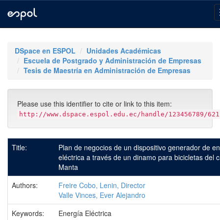
Skip
navigation
DSpace en ESPOL
Unidades Académicas
Escuela de Postgrado y Administración de Empresas
Tesis de Maestría en Administración de Empresas
Please use this identifier to cite or link to this item:
http://www.dspace.espol.edu.ec/handle/123456789/621
Title:
Plan de negocios de un dispositivo generador de e
eléctrica a través de un dinamo para bicicletas del 
Manta
Authors:
Freire Cobo, Lenin, Director
Valle Vinces, Ever Alejandro
Keywords:
Energía Eléctrica