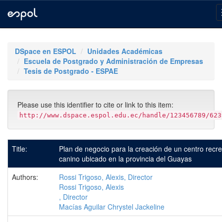
Skip
navigation
DSpace en ESPOL
Unidades Académicas
Escuela de Postgrado y Administración de Empresas
Tesis de Postgrado - ESPAE
Please use this identifier to cite or link to this item:
http://www.dspace.espol.edu.ec/handle/123456789/623
Title:
Plan de negocio para la creación de un centro recre
canino ubicado en la provincia del Guayas
Authors:
Rossi Trigoso, Alexis, Director
Rossi Trigoso, Alexis
, Director
Macías Aguilar Chrystel Jackeline