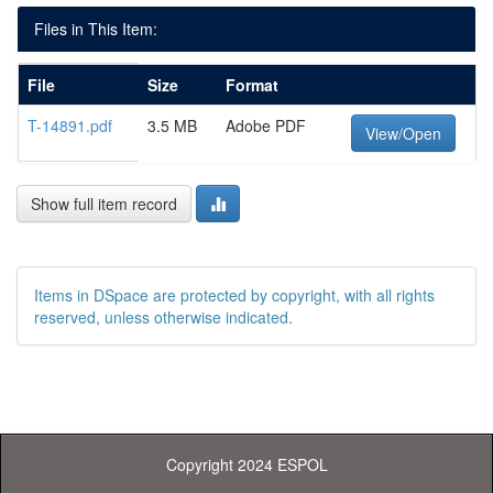
Files in This Item:
File
Size
Format
T-14891.pdf
3.5 MB
Adobe PDF
View/Open
Show full item record
Items in DSpace are protected by copyright, with all rights
reserved, unless otherwise indicated.
Copyright 2024 ESPOL