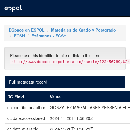
Skip
navigation
DSpace en ESPOL
Materiales de Grado y Postgrado
FCSH
Exámenes - FCSH
Please use this identifier to cite or link to this item:
http://www.dspace.espol.edu.ec/handle/123456789/624
Full metadata record
DC Field
Value
dc.contributor.author
GONZALEZ MAGALLANES YESSENIA EL
dc.date.accessioned
2024-11-20T11:56:29Z
dc.date.available
2024-11-20T11:56:29Z