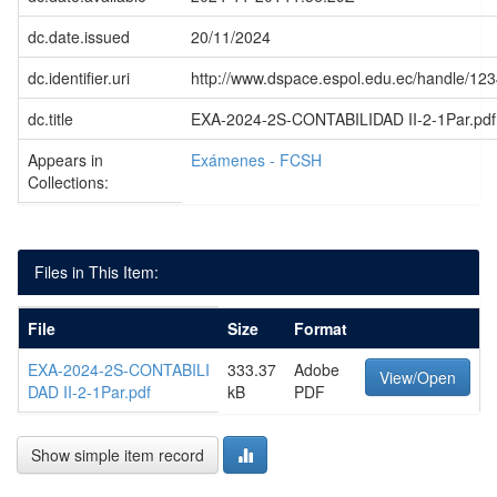
dc.date.issued
20/11/2024
dc.identifier.uri
http://www.dspace.espol.edu.ec/handle/1
dc.title
EXA-2024-2S-CONTABILIDAD II-2-1Par.pdf
Appears in
Exámenes - FCSH
Collections:
Files in This Item:
File
Size
Format
EXA-2024-2S-CONTABILI
333.37
Adobe
View/Open
DAD II-2-1Par.pdf
kB
PDF
Show simple item record