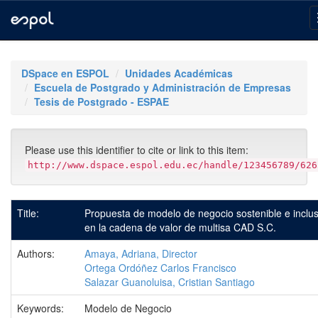
Skip
navigation
DSpace en ESPOL
Unidades Académicas
Escuela de Postgrado y Administración de Empresas
Tesis de Postgrado - ESPAE
Please use this identifier to cite or link to this item:
http://www.dspace.espol.edu.ec/handle/123456789/626
Title:
Propuesta de modelo de negocio sostenible e inclus
en la cadena de valor de multisa CAD S.C.
Authors:
Amaya, Adriana, Director
Ortega Ordóñez Carlos Francisco
Salazar Guanoluisa, Cristian Santiago
Keywords:
Modelo de Negocio