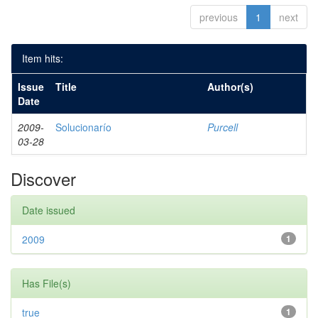
previous
1
next
Item hits:
Issue
Title
Author(s)
Date
2009-
Solucionarío
Purcell
03-28
Discover
Date issued
2009
1
Has File(s)
true
1