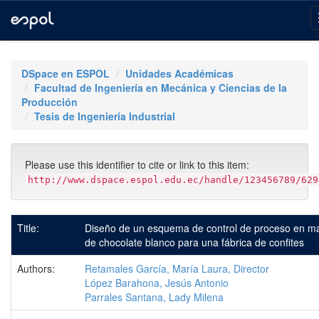
Skip
navigation
DSpace en ESPOL
Unidades Académicas
Facultad de Ingeniería en Mecánica y Ciencias de la
Producción
Tesis de Ingeniería Industrial
Please use this identifier to cite or link to this item:
http://www.dspace.espol.edu.ec/handle/123456789/629
Title:
Diseño de un esquema de control de proceso en m
de chocolate blanco para una fábrica de confites
Authors:
Retamales García, María Laura, Director
López Barahona, Jesús Antonio
Parrales Santana, Lady Milena