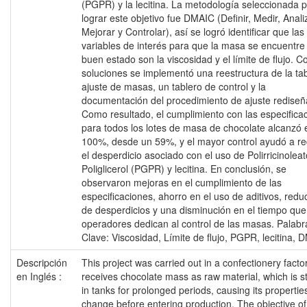
(PGPR) y la lecitina. La metodología seleccionada 
lograr este objetivo fue DMAIC (Definir, Medir, Anali
Mejorar y Controlar), así se logró identificar que las
variables de interés para que la masa se encuentre
buen estado son la viscosidad y el límite de flujo. 
soluciones se implementó una reestructura de la ta
ajuste de masas, un tablero de control y la
documentación del procedimiento de ajuste rediseñ
Como resultado, el cumplimiento con las especifica
para todos los lotes de masa de chocolate alcanzó 
100%, desde un 59%, y el mayor control ayudó a re
el desperdicio asociado con el uso de Polirricinolea
Poliglicerol (PGPR) y lecitina. En conclusión, se
observaron mejoras en el cumplimiento de las
especificaciones, ahorro en el uso de aditivos, redu
de desperdicios y una disminución en el tiempo que
operadores dedican al control de las masas. Palabr
Clave: Viscosidad, Límite de flujo, PGPR, lecitina, 
Descripción
This project was carried out in a confectionery facto
en Inglés :
receives chocolate mass as raw material, which is s
in tanks for prolonged periods, causing its propertie
change before entering production. The objective of 