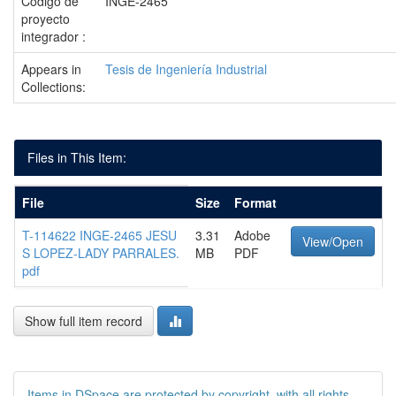
Código de
INGE-2465
proyecto
integrador :
Appears in
Tesis de Ingeniería Industrial
Collections:
Files in This Item:
File
Size
Format
T-114622 INGE-2465 JESU
3.31
Adobe
View/Open
S LOPEZ-LADY PARRALES.
MB
PDF
pdf
Show full item record
Items in DSpace are protected by copyright, with all rights