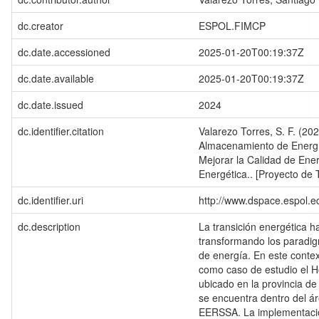
dc.creator
ESPOL.FIMCP
dc.date.accessioned
2025-01-20T00:19:37Z
dc.date.available
2025-01-20T00:19:37Z
dc.date.issued
2024
dc.identifier.citation
Valarezo Torres, S. F. (20
Almacenamiento de Energí
Mejorar la Calidad de Ener
Energética.. [Proyecto de
dc.identifier.uri
http://www.dspace.espol.
dc.description
La transición energética h
transformando los paradi
de energía. En este contex
como caso de estudio el H
ubicado en la provincia d
se encuentra dentro del á
EERSSA. La implementació