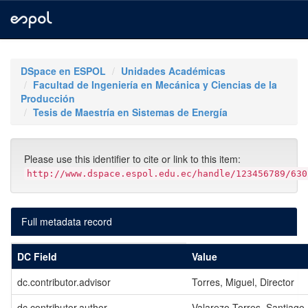
Skip
navigation
DSpace en ESPOL
Unidades Académicas
Facultad de Ingeniería en Mecánica y Ciencias de la
Producción
Tesis de Maestría en Sistemas de Energía
Please use this identifier to cite or link to this item:
http://www.dspace.espol.edu.ec/handle/123456789/630
Full metadata record
DC Field
Value
dc.contributor.advisor
Torres, Miguel, Director
dc.contributor.author
Valarezo Torres, Santiago