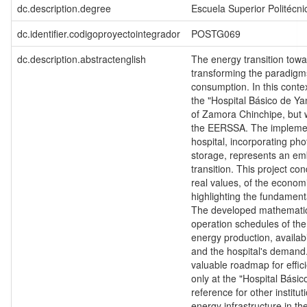
dc.description.degree
Escuela Superior Politécnic
dc.identifier.codigoproyectointegrador
POSTG069
dc.description.abstractenglish
The energy transition tow
transforming the paradigm
consumption. In this conte
the "Hospital Básico de Ya
of Zamora Chinchipe, but w
the EERSSA. The implement
hospital, incorporating pho
storage, represents an em
transition. This project con
real values, of the economic
highlighting the fundament
The developed mathematica
operation schedules of th
energy production, availab
and the hospital's demand
valuable roadmap for effi
only at the "Hospital Básic
reference for other institut
energy infrastructure in the