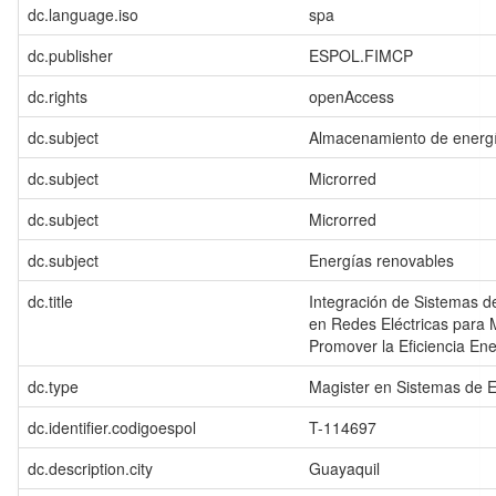
dc.language.iso
spa
dc.publisher
ESPOL.FIMCP
dc.rights
openAccess
dc.subject
Almacenamiento de energ
dc.subject
Microrred
dc.subject
Microrred
dc.subject
Energías renovables
dc.title
Integración de Sistemas 
en Redes Eléctricas para M
Promover la Eficiencia Ene
dc.type
Magister en Sistemas de 
dc.identifier.codigoespol
T-114697
dc.description.city
Guayaquil