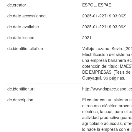
dc.creator
ESPOL. ESPAE
dc.date.accessioned
2025-01-22T19:03:06Z
dc.date.available
2025-01-22T19:03:06Z
dc.date.issued
2021
dc.identifier.citation
Vallejo Lozano, Kevin. (20
Electrificación del sistem
una empresa bananera ecua
obtención del título: M
DE EMPRESAS. [Tesis de 
Guayaquil, 96 páginas.
dc.identifier.uri
http://www.dspace.espol.
dc.description
El contar con un sistema e
el recurso eléctrico prove
eléctrica, la cual, para el 
actividad productiva guard
agrícolas o acuícolas, ofre
lo hace la empresa con el 