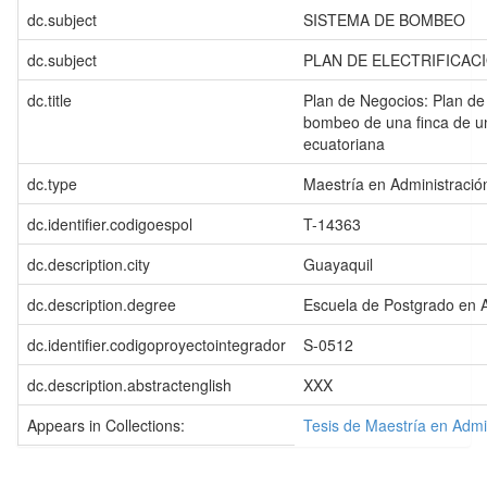
dc.subject
SISTEMA DE BOMBEO
dc.subject
PLAN DE ELECTRIFICAC
dc.title
Plan de Negocios: Plan de 
bombeo de una finca de 
ecuatoriana
dc.type
Maestría en Administraci
dc.identifier.codigoespol
T-14363
dc.description.city
Guayaquil
dc.description.degree
Escuela de Postgrado en 
dc.identifier.codigoproyectointegrador
S-0512
dc.description.abstractenglish
XXX
Appears in Collections:
Tesis de Maestría en Adm