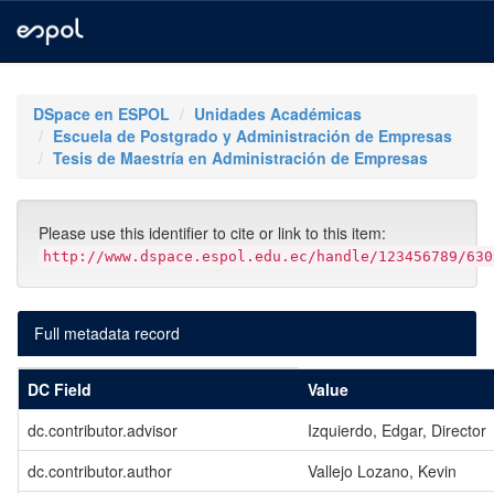
Skip
navigation
DSpace en ESPOL
Unidades Académicas
Escuela de Postgrado y Administración de Empresas
Tesis de Maestría en Administración de Empresas
Please use this identifier to cite or link to this item:
http://www.dspace.espol.edu.ec/handle/123456789/630
Full metadata record
DC Field
Value
dc.contributor.advisor
Izquierdo, Edgar, Director
dc.contributor.author
Vallejo Lozano, Kevin