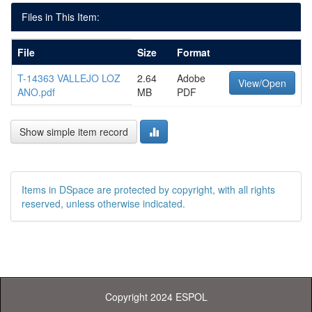
Files in This Item:
File
Size
Format
T-14363 VALLEJO LOZ
2.64
Adobe
View/Open
ANO.pdf
MB
PDF
Show simple item record
Items in DSpace are protected by copyright, with all rights
reserved, unless otherwise indicated.
Copyright 2024 ESPOL