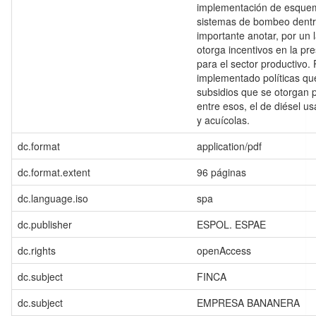
implementación de esquema
sistemas de bombeo dentro
importante anotar, por un 
otorga incentivos en la pre
para el sector productivo. 
implementado políticas que
subsidios que se otorgan p
entre esos, el de diésel u
y acuícolas.
dc.format
application/pdf
dc.format.extent
96 páginas
dc.language.iso
spa
dc.publisher
ESPOL. ESPAE
dc.rights
openAccess
dc.subject
FINCA
dc.subject
EMPRESA BANANERA