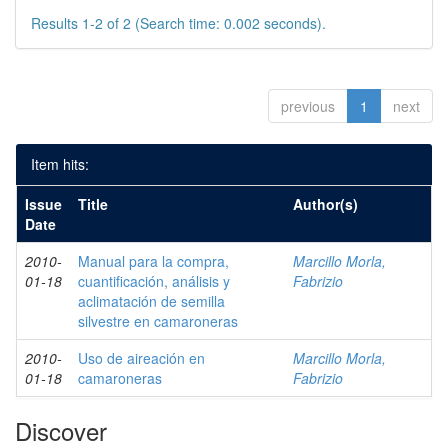
Results 1-2 of 2 (Search time: 0.002 seconds).
previous
1
next
Item hits:
Issue
Title
Author(s)
Date
2010-
Manual para la compra,
Marcillo Morla,
01-18
cuantificación, análisis y
Fabrizio
aclimatación de semilla
silvestre en camaroneras
2010-
Uso de aireación en
Marcillo Morla,
01-18
camaroneras
Fabrizio
Discover