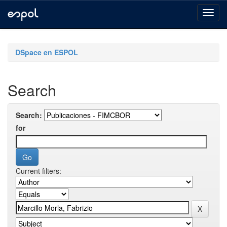
Skip
navigation
DSpace en ESPOL
Search
Search:
for
Current filters: